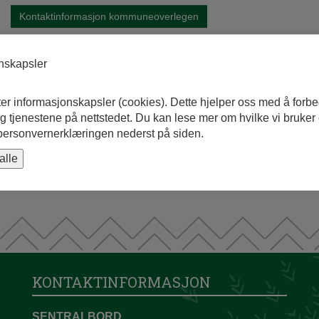
Kontaktinformasjon kommuneoverlegen
Publisert: 04.04.2018 11.46.07
onskapsler
Sist endret: 22.04.2026 11.46
Fant du det du lette etter?
ter informasjonskapsler (cookies). Dette hjelper oss med å forb
 tjenestene på nettstedet. Du kan lese mer om hvilke vi bruker
 personvernerklæringen nederst på siden.
alle
KONTAKTINFORMASJON
SENTRALBORD